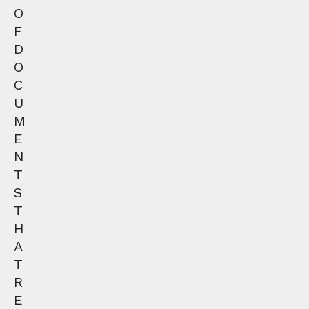
O
F
D
O
C
U
M
E
N
T
S
T
H
A
T
R
E