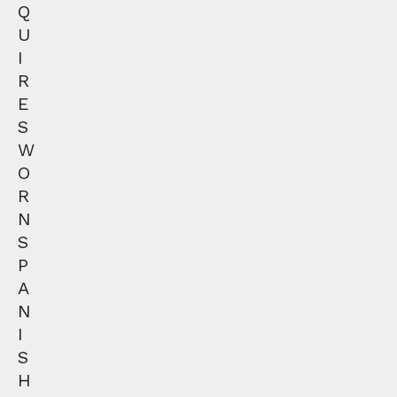
Q
U
I
R
E
S
W
O
R
N
S
P
A
N
I
S
H