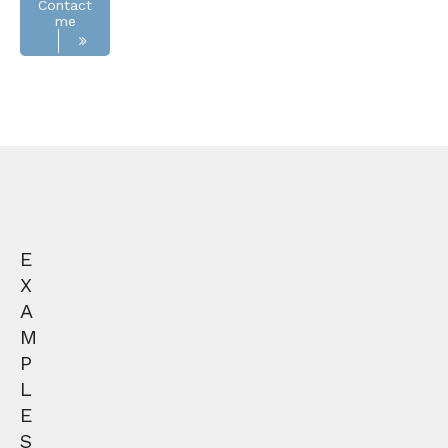
Contact
me
E
X
A
M
P
L
E
S