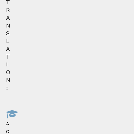
T
R
A
N
S
L
A
T
I
O
N
:
A
C