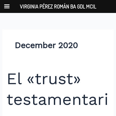
Skip
VIRGINIA PÉREZ ROMÁN BA GDL MCIL
to
content
December 2020
El
El «trust»
«trust»
testamentario
testamentari