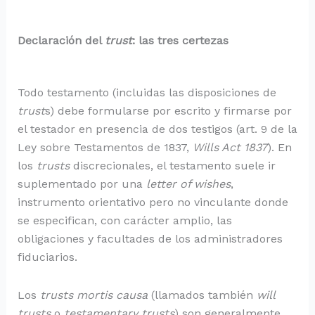
Declaración del
trust
: las tres certezas
Todo testamento (incluidas las disposiciones de
trust
s) debe formularse por escrito y firmarse por
el testador en presencia de dos testigos (art. 9 de la
Ley sobre Testamentos de 1837,
Wills Act 1837
). En
los
trusts
discrecionales, el testamento suele ir
suplementado por una
letter of wishes
,
instrumento orientativo pero no vinculante donde
se especifican, con carácter amplio, las
obligaciones y facultades de los administradores
fiduciarios.
Los
trusts mortis causa
(llamados también
will
trusts
o
testamentary trusts
) son generalmente