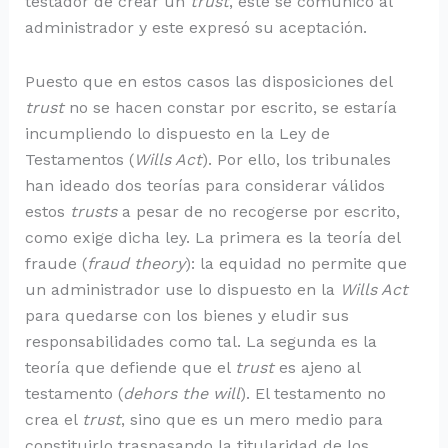
testador de crear un
trust
, este se comunicó al
administrador y este expresó su aceptación.
Puesto que en estos casos las disposiciones del
trust
no se hacen constar por escrito, se estaría
incumpliendo lo dispuesto en la Ley de
Testamentos (
Wills Act
). Por ello, los tribunales
han ideado dos teorías para considerar válidos
estos
trusts
a pesar de no recogerse por escrito,
como exige dicha ley. La primera es la teoría del
fraude (
fraud theory
): la equidad no permite que
un administrador use lo dispuesto en la
Wills Act
para quedarse con los bienes y eludir sus
responsabilidades como tal. La segunda es la
teoría que defiende que el
trust
es ajeno al
testamento (
dehors the will
). El testamento no
crea el
trust
, sino que es un mero medio para
constituirlo traspasando la titularidad de los