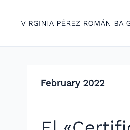
Skip
to
content
VIRGINIA PÉREZ ROMÁN BA 
February 2022
El
El «Certif
«Certificate