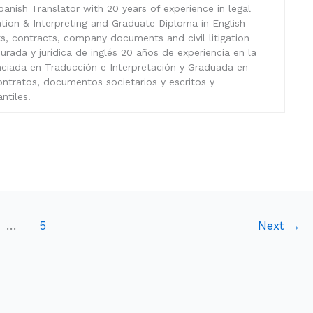
anish Translator with 20 years of experience in legal
lation & Interpreting and Graduate Diploma in English
sts, contracts, company documents and civil litigation
rada y jurídica de inglés 20 años de experiencia en la
enciada en Traducción e Interpretación y Graduada en
ontratos, documentos societarios y escritos y
ntiles.
…
5
Next
→