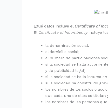
¿Qué datos incluye el
Certificate of In
El
Certificate of Incumbency
incluye los
la denominación social;
el domicilio social;
el número de participaciones soci
si la sociedad se halla al corrient
y de publicidad legal);
si la sociedad se halla incursa e
si la sociedad ha constituido gra
los nombres de los socios o accion
que cada uno de ellos es titular; 
los nombres de las personas que e