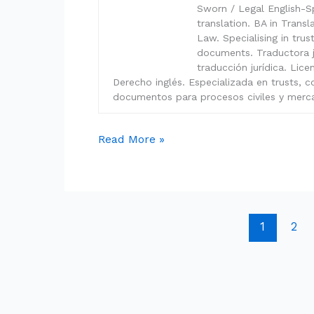
Sworn / Legal English-Sp
translation. BA in Trans
Law. Specialising in tru
documents. Traductora ju
traducción jurídica. Lic
Derecho inglés. Especializada en trusts, c
documentos para procesos civiles y merca
Read More »
1
2