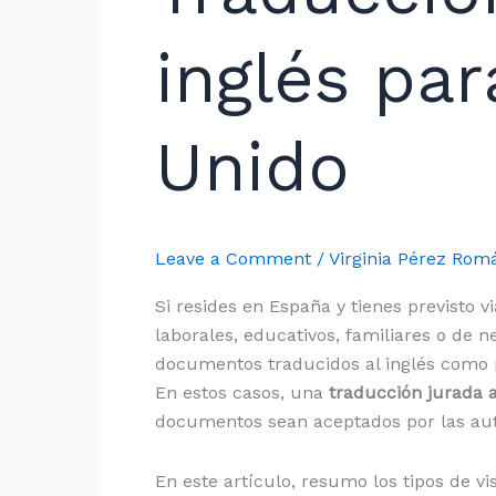
a
inglés
inglés par
para
el
Reino
Unido
Unido
Leave a Comment
/
Virginia Pérez Ro
Si resides en España y tienes previsto v
laborales, educativos, familiares o de 
documentos traducidos al inglés como pa
En estos casos, una
traducción jurada a
documentos sean aceptados por las auto
En este artículo, resumo los tipos de v