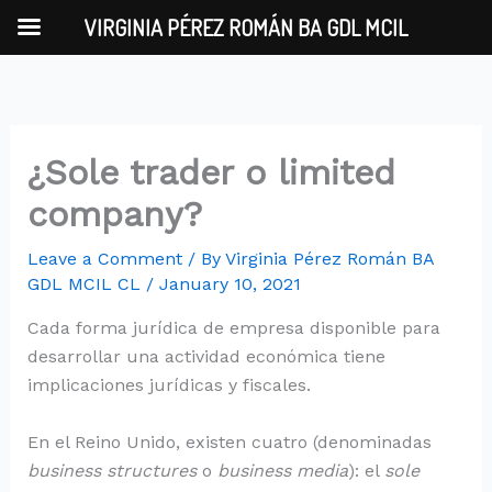
Skip
VIRGINIA PÉREZ ROMÁN BA GDL MCIL
to
content
¿Sole trader o limited
company?
Leave a Comment
/ By
Virginia Pérez Román BA
GDL MCIL CL
/
January 10, 2021
Cada forma jurídica de empresa disponible para
desarrollar una actividad económica tiene
implicaciones jurídicas y fiscales.
En el Reino Unido, existen cuatro (denominadas
business structures
o
business media
): el
sole