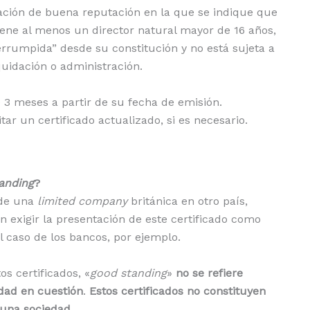
ración de buena reputación en la que se indique que
tiene al menos un director natural mayor de 16 años,
errumpida” desde su constitución y no está sujeta a
iquidación o administración.
e 3 meses a partir de su fecha de emisión.
ar un certificado actualizado, si es necesario.
tanding
?
 de una
limited company
británica en otro país,
 exigir la presentación de este certificado como
el caso de los bancos, por ejemplo.
s certificados, «
good standing
»
no se refiere
edad en cuestión
.
Estos certificados no constituyen
una sociedad.