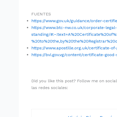
FUENTES
https://www.gov.uk/guidance/
order-certif
https://www.btc-nw.co.uk/corporate-legal-s
standing/#:~:text=A%20Certificate%20o
%20to%20the,by%20the%20Registrar%20
https://www.apostille.org.uk/certificate-o
https://bvi.gov.vg/content/certificate-good
Did you like this post? Follow me on soci
las redes sociales: