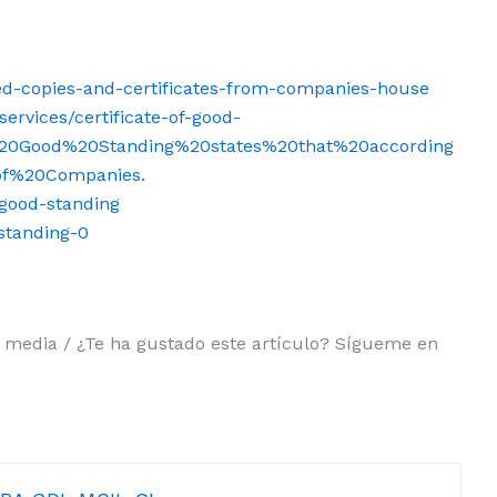
ied-copies-and-certificates-from-companies-house
ervices/certificate-of-good-
f%20Good%20Standing%20states%20that%20according
of%20Companies.
f-good-standing
-standing-0
al media / ¿Te ha gustado este artículo? Sígueme en